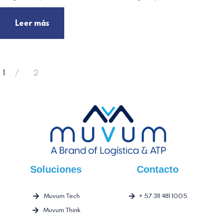
Leer más
1
2
Soluciones
Contacto
Muvum Tech
+ 57 311 481 1005
Muvum Think